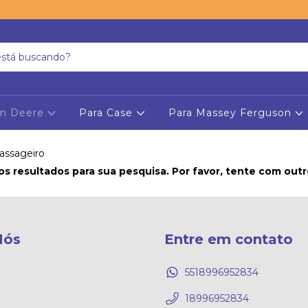
hn Deere
Para Case
Para Massey Ferguson
assageiro
s resultados para sua pesquisa. Por favor, tente com outros
Nós
Entre em contato
5518996952834
18996952834