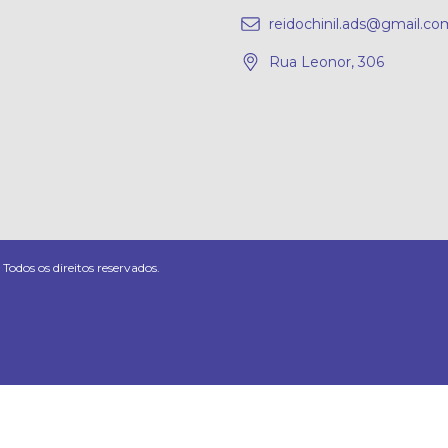
reidochinil.ads@gmail.co
Rua Leonor, 306
odos os direitos reservados.