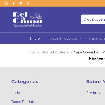
Início
Todos Produtos
Para Jo
Início
>
Para John Deere
>
Capa Operador + P
Não temo
Categorias
Sobre 
Início
Em breve
Todos Produtos