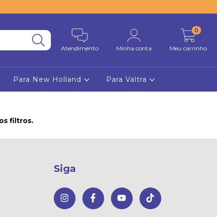
0
Atendimento
Minha conta
Meu carrinho
Para New Holland
Para Valtra
 filtros.
Siga